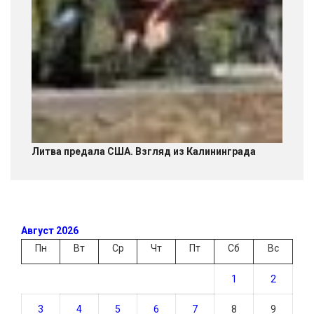
Литва предала США. Взгляд из Калининграда
Август 2026
Пн
Вт
Ср
Чт
Пт
Сб
Вс
1
2
3
4
5
6
7
8
9