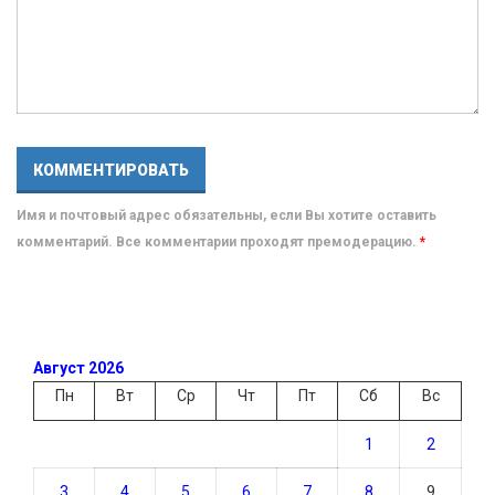
Имя и почтовый адрес обязательны, если Вы хотите оставить
комментарий. Все комментарии проходят премодерацию.
*
Август 2026
Пн
Вт
Ср
Чт
Пт
Сб
Вс
1
2
3
4
5
6
7
8
9