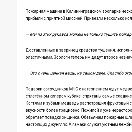
Пожарная машина в Калининградском зоопарке неско
прибыли с приятной миссией. Привезли несколько ко
— Мы из этих рукавов можем не только тушить пожары
Доставленные в зверинец средства тушения, исполни
эластичными. Зоологи теперь им дадут второе назна
— Это очень ценная вещь, на самом деле. Спасибо огр
Подарки сотрудников МЧС с нетерпением ждут медведи
сплетённом кипером кубике, спрятаны самые сладкие
Когтями и зубами медведь распотрошил фруктовый ст
вкусности более грациозно. Пожилой и уже нерастор
обретает повадки хищника. Обезьянам пожарные шлан
настоящих джунглях. А гамаки служат уютным лежб