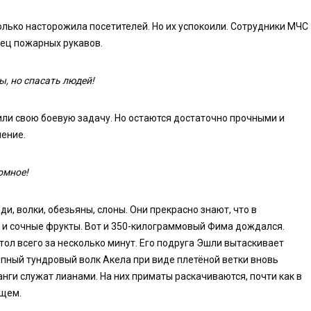
лько насторожила посетителей. Но их успокоили. Сотрудники МЧС
лец пожарных рукавов.
, но спасать людей!
ли свою боевую задачу. Но остаются достаточно прочными и
чение.
омное!
, волки, обезьяны, слоны. Они прекрасно знают, что в
 и сочные фрукты. Вот и 350-килограммовый Фима дождался.
ол всего за несколько минут. Его подруга Эшли вытаскивает
опный тундровый волк Акела при виде плетёной ветки вновь
ги служат лианами. На них приматы раскачиваются, почти как в
ищем.