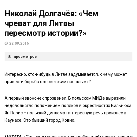
Николай Долгачёв: «Чем
чреват для Литвы
пересмотр истории?»
22.09.2016
просмотров
Интересно, кто-нибудь в Литве задумывается, к чему может
привести борьба с «советским прошлым»?
А первый звоночек прозвенел. В польском МИДе выразили
недовольство положением поляков в окрестностях Вильнюса.
Ян Парис – польский дипломат интересную речь произнес в
Каунасе. Это бывший город Ковно.
ЦИТАТА
:
«Польским солдатам трудно будет объяснить, почему