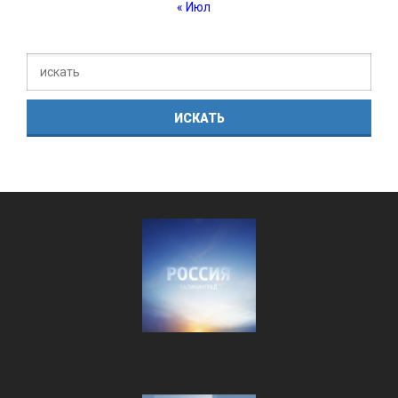
« Июл