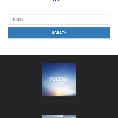
« Июл