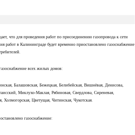
ет, что для проведения работ по присоединению газопровода к сети
ния работ
в Калининграде будет
временно приостановлено газоснабжение
ребителей.
 газоснабжение всех жилых домов:
инская, Балашовская, Бежецкая, Белибейская, Вишнёвая, Денисова,
утаисский, Миклухо-Маклая, Рябиновая, Свердлова, Сиреневая,
я, Холмогорская, Цветущая, Читинская, Чукотская.
иостановлено газоснабжение: