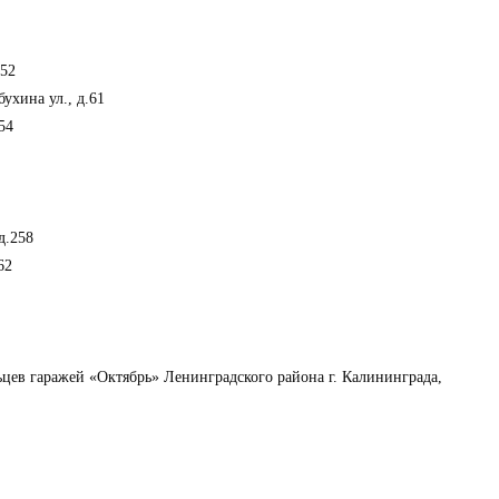
252
ухина ул., д.61
54
д.258
62
цев гаражей «Октябрь» Ленинградского района г. Калининграда,