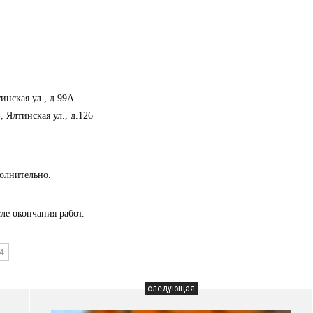
нская ул., д.99А
Ялтинская ул., д.126
олнительно.
ле окончания работ.
4
следующая