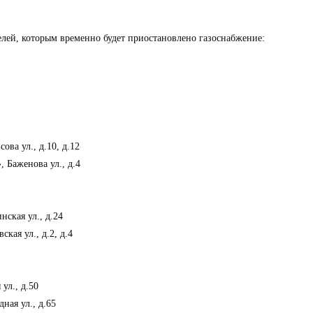
ей, которым временно будет приостановлено газоснабжение:
ова ул., д.10, д.12
Баженова ул., д.4
ская ул., д.24
ая ул., д.2, д.4
ул., д.50
ая ул., д.65