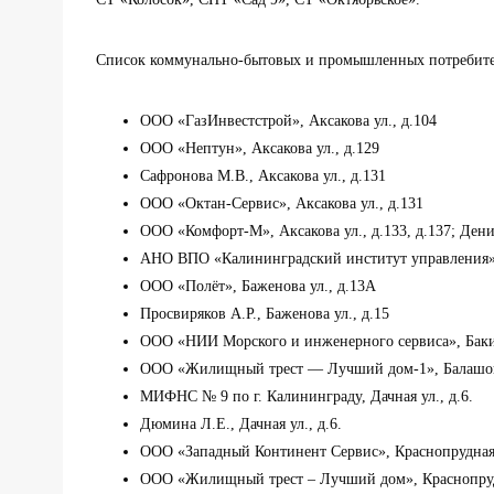
Список коммунально-бытовых и промышленных потребител
ООО «ГазИнвестстрой», Аксакова ул., д.104
ООО «Нептун», Аксакова ул., д.129
Сафронова М.В., Аксакова ул., д.131
ООО «Октан-Сервис», Аксакова ул., д.131
ООО «Комфорт-М», Аксакова ул., д.133, д.137; Денис
АНО ВПО «Калининградский институт управления», 
ООО «Полёт», Баженова ул., д.13А
Просвиряков А.Р., Баженова ул., д.15
ООО «НИИ Морского и инженерного сервиса», Бакин
ООО «Жилищный трест — Лучший дом-1», Балашовск
МИФНС № 9 по г. Калининграду, Дачная ул., д.6.
Дюмина Л.Е., Дачная ул., д.6.
ООО «Западный Континент Сервис», Краснопрудная 
ООО «Жилищный трест – Лучший дом», Краснопрудн