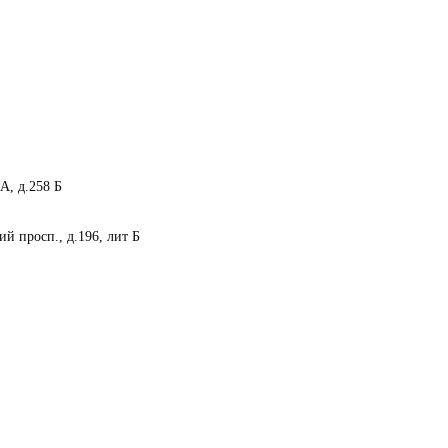
А, д.258 Б
росп., д.196, лит Б