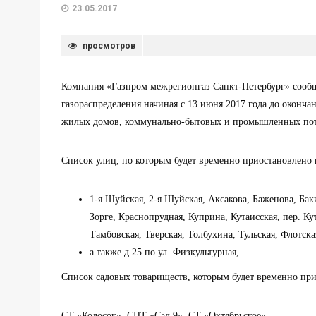
23.05.2017
просмотров
Компания «Газпром межрегионгаз Санкт-Петербург» сообща
газораспределения начиная
с 13 июня 2017 года до оконча
жилых домов, коммунально-бытовых и промышленных пот
Список улиц, по которым будет временно приостановлено
1-я Шуйская, 2-я Шуйская, Аксакова, Баженова, Бак
Зорге, Краснопрудная, Куприна, Кутаисская, пер. К
Тамбовская, Тверская, Толбухина, Тульская, Флотска
а также д.25 по ул. Физкультурная,
Список садовых товариществ, которым будет временно пр
СТ «Колосок», СНТ «Сад 9», СТ «Октябрьское».