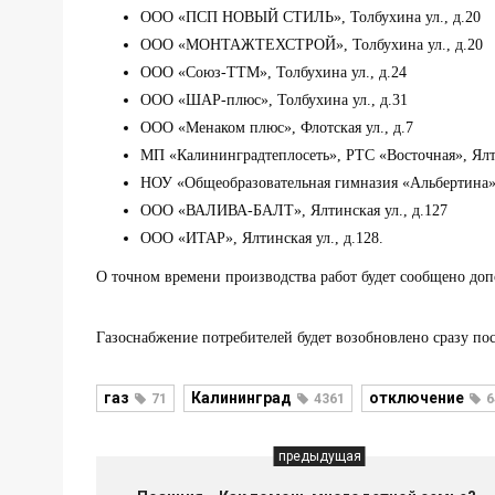
ООО «ПСП НОВЫЙ СТИЛЬ», Толбухина ул., д.20
ООО «МОНТАЖТЕХСТРОЙ», Толбухина ул., д.20
ООО «Союз-ТТМ», Толбухина ул., д.24
ООО «ШАР-плюс», Толбухина ул., д.31
ООО «Менаком плюс», Флотская ул., д.7
МП «Калининградтеплосеть», РТС «Восточная», Ялти
НОУ «Общеобразовательная гимназия «Альбертина», 
ООО «ВАЛИВА-БАЛТ», Ялтинская ул., д.127
ООО «ИТАР», Ялтинская ул., д.128.
О точном времени производства работ будет сообщено доп
Газоснабжение потребителей будет возобновлено сразу пос
газ
Калининград
отключение
71
4361
6
предыдущая