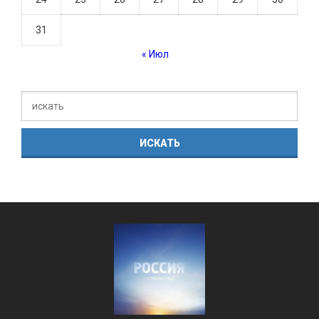
31
« Июл