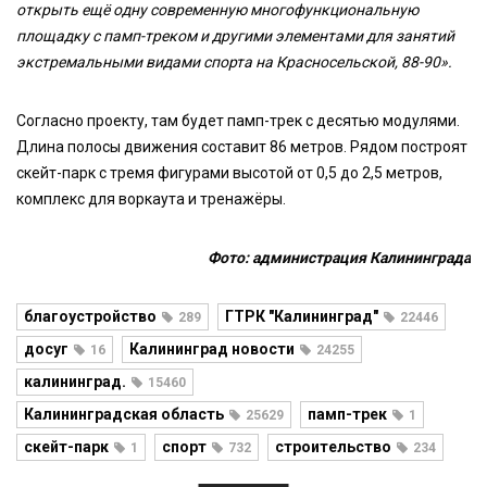
открыть ещё одну современную многофункциональную
площадку с памп-треком и другими элементами для занятий
экстремальными видами спорта на Красносельской, 88-90».
Согласно проекту, там будет памп-трек с десятью модулями.
Длина полосы движения составит 86 метров. Рядом построят
скейт-парк с тремя фигурами высотой от 0,5 до 2,5 метров,
комплекс для воркаута и тренажёры.
Фото: администрация Калининграда
благоустройство
ГТРК "Калининград"
289
22446
досуг
Калининград новости
16
24255
калининград.
15460
Калининградская область
памп-трек
25629
1
скейт-парк
спорт
строительство
1
732
234