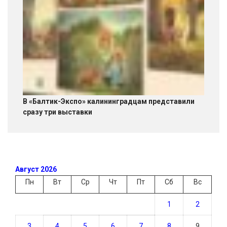
В «Балтик-Экспо» калининградцам представили
сразу три выставки
Август 2026
Пн
Вт
Ср
Чт
Пт
Сб
Вс
1
2
3
4
5
6
7
8
9