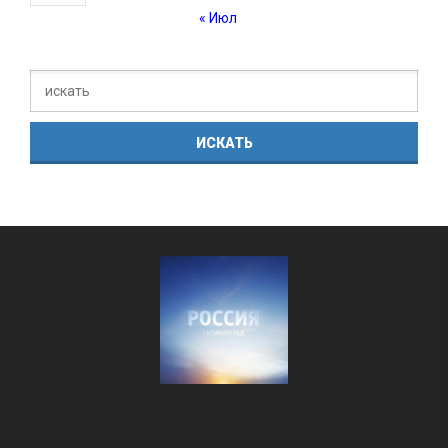
« Июл