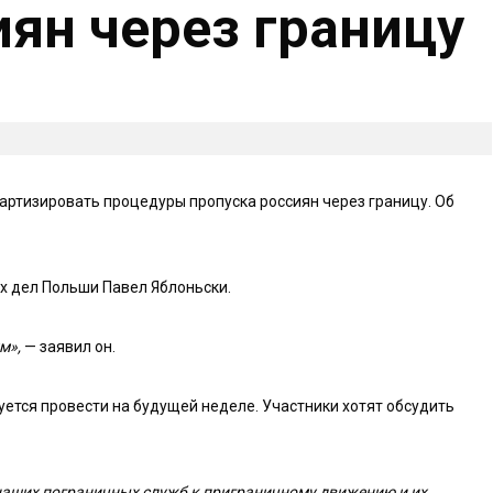
иян через границу
артизировать процедуры пропуска россиян через границу. Об
х дел Польши Павел Яблоньски.
м»,
— заявил он.
уется провести на будущей неделе. Участники хотят обсудить
 наших пограничных служб к приграничному движению и их