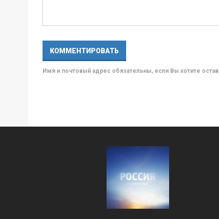
Имя и почтовый адрес обязательны, если Вы хотите ост