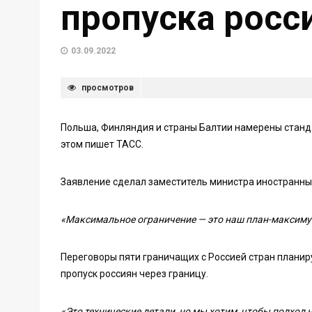
пропуска росс
03.09.2022
просмотров
Польша, Финляндия и страны Балтии намерены станд
этом пишет ТАСС.
Заявление сделал заместитель министра иностранны
«Максимальное ограничение — это наш план-максиму
Переговоры пяти граничащих с Россией стран планир
пропуск россиян через границу.
«Это технические детали, но мы хотим, чтобы подход