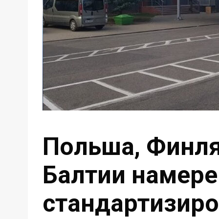
Польша, Финля
Балтии намер
стандартизир