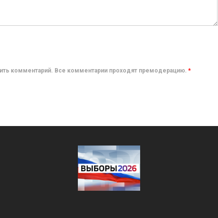
авить комментарий. Все комментарии проходят премодерацию.
*