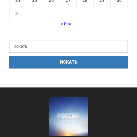
24
25
26
27
28
29
30
31
« Июл