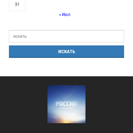
31
« Июл