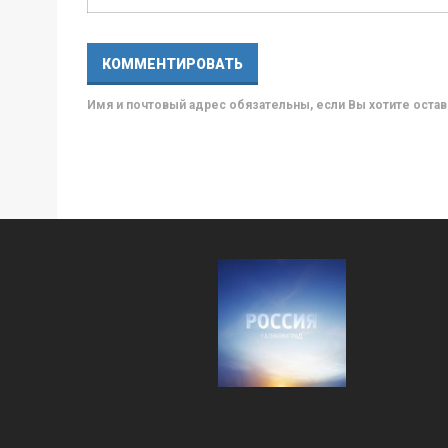
Имя и почтовый адрес обязательны, если Вы хотите ост