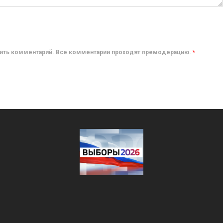
авить комментарий. Все комментарии проходят премодерацию.
*