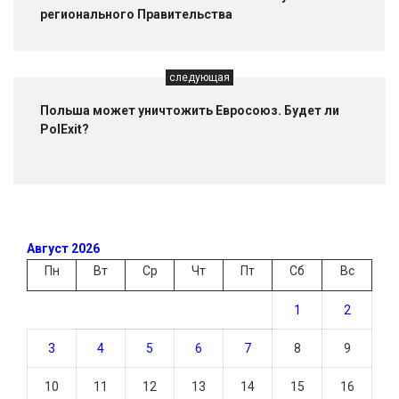
регионального Правительства
следующая
Польша может уничтожить Евросоюз. Будет ли
PolExit?
Август 2026
Пн
Вт
Ср
Чт
Пт
Сб
Вс
1
2
3
4
5
6
7
8
9
10
11
12
13
14
15
16