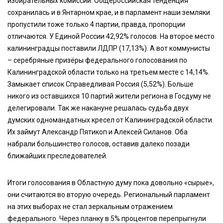
избирательных комиссий. Общероссийская тенденция
сохранилась и в Янтарном крае, и в парламент наши земляки
пропустили тоже только 4 партии, правда, пропорции
отличаются. У Единой России 42,92% голосов. На второе место
калининградцы поставили ЛДПР (17,13%). А вот коммунисты
– серебряные призёры федерального голосования по
Калининградской области только на третьем месте с 14,14%.
Замыкает список Справедливая Россия (5,52%). Больше
никого из оставшихся 10 партий жители региона в Госдуму не
делегировали. Так же накануне решалась судьба двух
думских одномандатных кресел от Калининградской области.
Их займут Александр Пятикоп и Алексей Силанов. Оба
набрали большинство голосов, оставив далеко позади
ближайших преследователей.
Итоги голосования в Областную думу пока довольно «сырые»,
они считаются во вторую очередь. Региональный парламент
на этих выборах не стал зеркальным отражением
федерального. Через планку в 5% процентов перепрыгнули