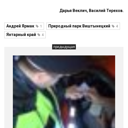
Дарья Веклич, Василий Терехов.
Андрей Ярмак
Природный парк Виштынецкий
1
4
Янтарный край
4
предыдущая