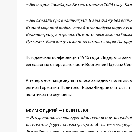
– Вы остров Тарабаров Китаю отдали в 2004 году. Ка
– Вы сказали про Калининград. Я вам скажу без всяки
Второй мировой войны, давайте попробуем подискутир
Калининграду, а в целом. По восточным землям Герма
Румыния. Если кому-то хочется вскрыть ящик Пандоры
Потсдамская конференция 1945 года. Лидеры стран-
соглашение о передаче части Восточной Пруссии Сов
А теперь всё чаще звучат голоса западных политико
регион Германии. Политолог Ефим Фидрий считает, ч
политиков не случайны.
ЕФИМ ФИДРИЙ — ПОЛИТОЛОГ
— Это делается с целью дестабилизации внутренней о
регионом и федеральным центром. А так же с сопред
Это заброс с целью вскипания некоего информацион