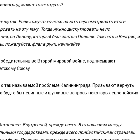
лининград, может тоже отдать?
х шуток. Если кому-то хочется начать пересматривать итоги
овать на эту тему. Тогда нужно дискутировать не по
нии, по Львову, который был частью Польши. Там есть и Венгрия, и
, пожалуйста, флаг в руки, начинайте.
победительниц во Второй мировой войне, подписывают
етскому Союзу.
в о так называемой проблеме Калининграда. Призывают вернуть
то будто бы невинные и шутливые вопросы некоторых европейских
бстановки. Внутренней, прежде всего. В отношениях между
ельными государствами, прежде всего прибалтийскими странами.
ного фона. Прощупывание на предмет изменения политических