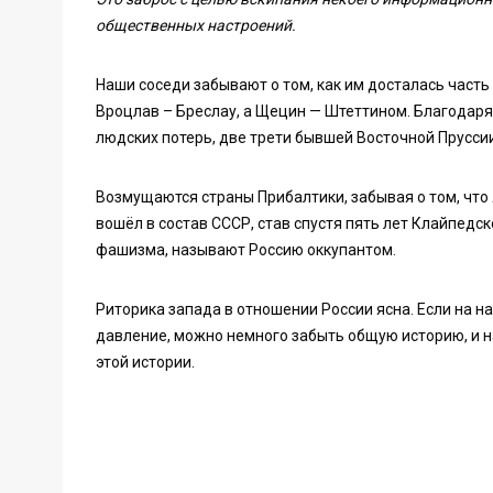
общественных настроений.
Наши соседи забывают о том, как им досталась част
Вроцлав – Бреслау, а Щецин — Штеттином. Благодаря
людских потерь, две трети бывшей Восточной Пруссии
Возмущаются страны Прибалтики, забывая о том, что
вошёл в состав СССР, став спустя пять лет Клайпедско
фашизма, называют Россию оккупантом.
Риторика запада в отношении России ясна. Если на н
давление, можно немного забыть общую историю, и 
этой истории.