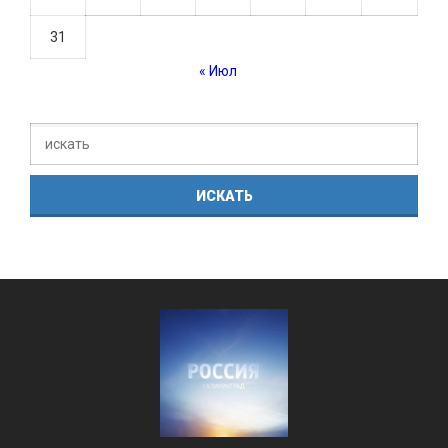
31
« Июл