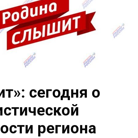
т»: сегодня о
истической
ости региона