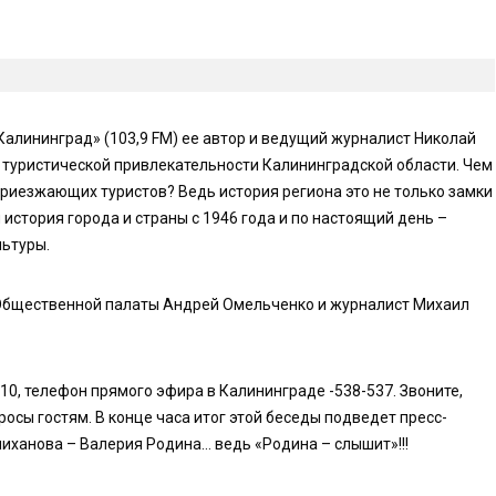
 Калининград» (103,9 FM) ее автор и ведущий журналист Николай
о туристической привлекательности Калининградской области. Чем
 приезжающих туристов? Ведь история региона это не только замки
 история города и страны с 1946 года и по настоящий день –
льтуры.
 Общественной палаты Андрей Омельченко и журналист Михаил
0, телефон прямого эфира в Калининграде -538-537. Звоните,
росы гостям. В конце часа итог этой беседы подведет пресс-
иханова – Валерия Родина… ведь «Родина – слышит»!!!