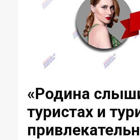
«Родина слыши
туристах и тур
привлекательн