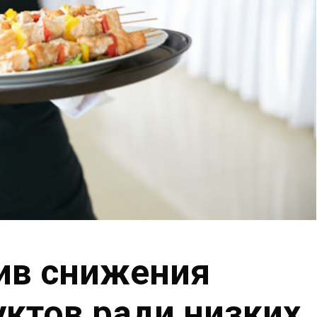
ив снижения
уктов ради низких