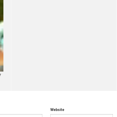
т
Website