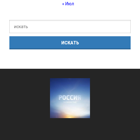
« Июл