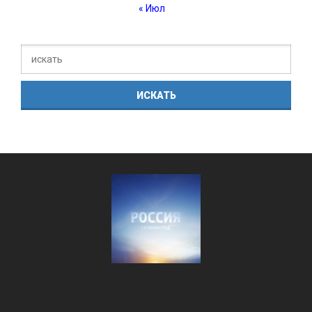
« Июл