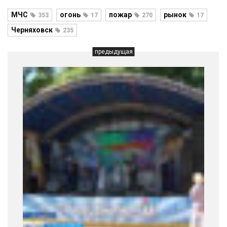
МЧС
огонь
пожар
рынок
353
17
270
17
Черняховск
235
предыдущая