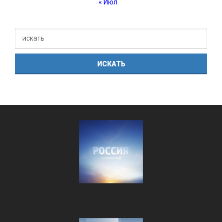
« Июл