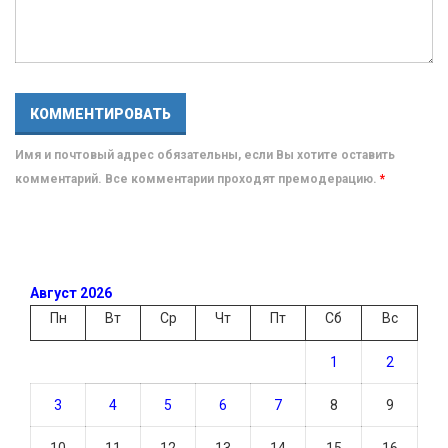
Имя и почтовый адрес обязательны, если Вы хотите оставить
комментарий. Все комментарии проходят премодерацию.
*
Август 2026
Пн
Вт
Ср
Чт
Пт
Сб
Вс
1
2
3
4
5
6
7
8
9