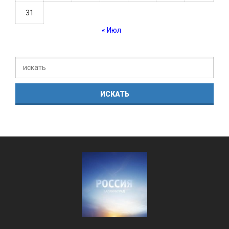
31
« Июл