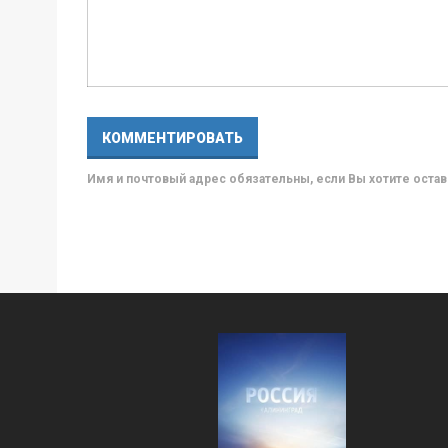
Имя и почтовый адрес обязательны, если Вы хотите ост