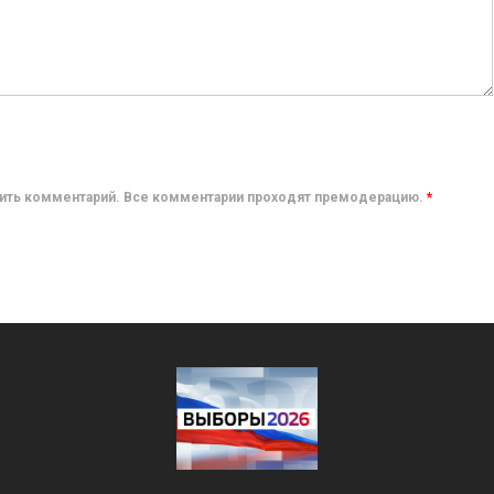
авить комментарий. Все комментарии проходят премодерацию.
*