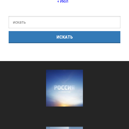
« Июл