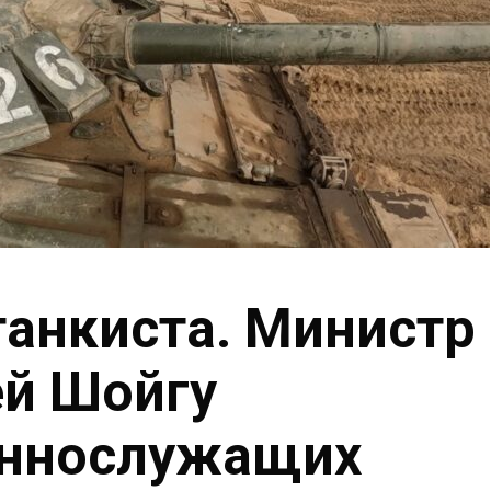
танкиста. Министр
ей Шойгу
еннослужащих