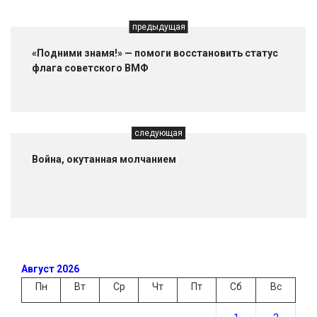
предыдущая
«Подними знамя!» — помоги восстановить статус
флага советского ВМФ
следующая
Война, окутанная молчанием
Август 2026
Пн
Вт
Ср
Чт
Пт
Сб
Вс