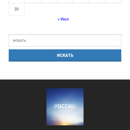
31
« Июл