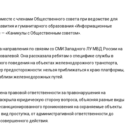
вместе с членами Общественного совета при ведомстве для
развития и гуманитарного образования «Информационные
 — «Каникулы с Общественным советом».
а направления по связям со СМИ Западного ЛУ МВД России на
овалевой. Она рассказала ребятам о специфике службы в
ного поведения на объектах железнодорожного транспорта,
р предосторожности: нельзя приближаться к краю платформы,
 вблизи железнодорожных путей.
щена правовой ответственности за правонарушения на
аскрыла юридическую сторону вопроса, объясняя разные виды
несанкционированного проникновения на охраняемые объекты.
вид проступка, от административной ответственности до
 совершенного действия.