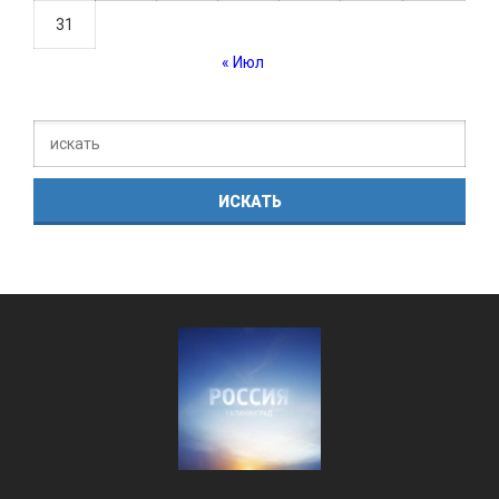
31
« Июл