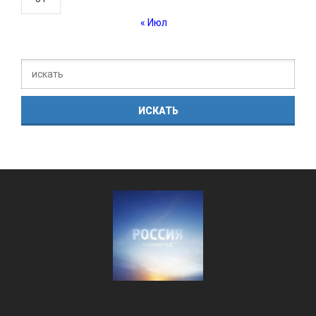
« Июл