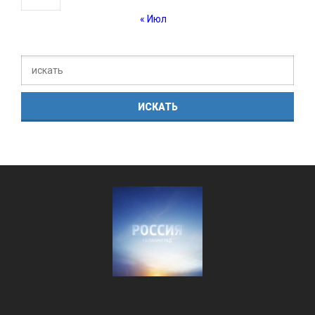
« Июл