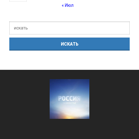
« Июл