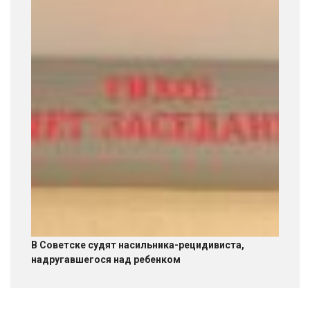
В Советске судят насильника-рецидивиста,
надругавшегося над ребенком