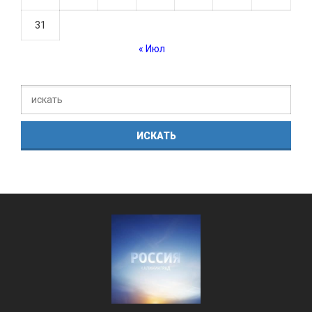
31
« Июл