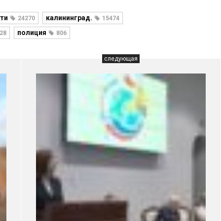
ти
калининград.
24270
15474
полиция
28
806
следующая