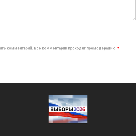
авить комментарий. Все комментарии проходят премодерацию.
*