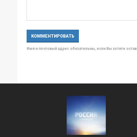
Имя и почтовый адрес обязательны, если Вы хотите ост