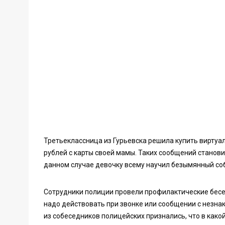
Третьеклассница из Гурьевска решила купить виртуа
рублей с карты своей мамы. Таких сообщений становит
данном случае девочку всему научил безымянный со
Сотрудники полиции провели профилактические беседы
надо действовать при звонке или сообщении с незна
из собеседников полицейских признались, что в како