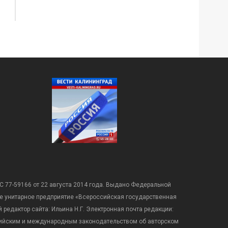
С 77-59166 от 22 августа 2014 года. Выдано Федеральной
е унитарное предприятие «Всероссийская государственная
редактор сайта: Ильина Н.Г. Электронная почта редакции:
оссийским и международным законодательством об авторском