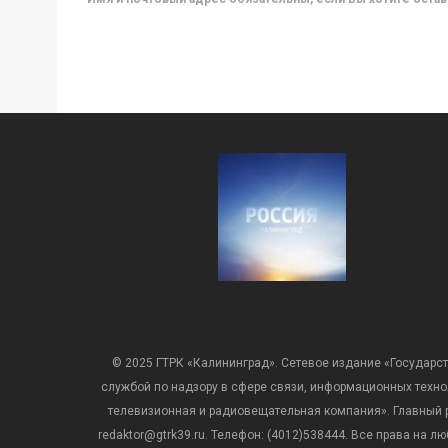
© 2025 ГТРК «Калининград». Сетевое издание «Государст
службой по надзору в сфере связи, информационных техн
телевизионная и радиовещательная компания». Главный ре
redaktor@gtrk39.ru. Телефон: (4012)538444. Все права на