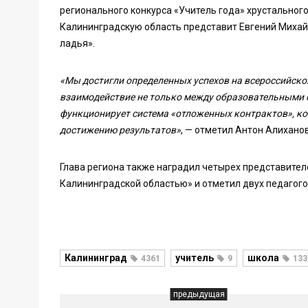
регионального конкурса «Учитель года» хрустального
Калининградскую область представит Евгений Михайл
ладья».
«Мы достигли определенных успехов на всероссийской
взаимодействие не только между образовательными о
функционирует система «отложенных контрактов», кот
достижению результатов»
, — отметил Антон Алиханов
Глава региона также наградил четырех представител
Калининградской областью» и отметил двух педагог
Калининград
учитель
школа
4361
9
133
предыдущая