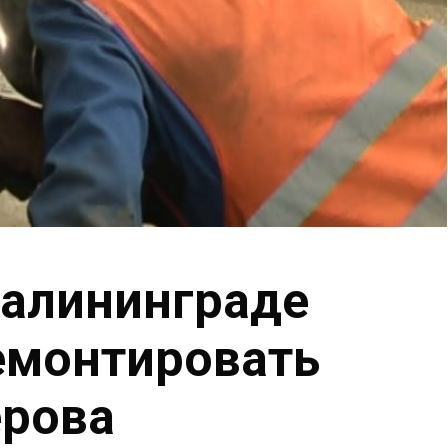
Калининграде
емонтировать
ерова