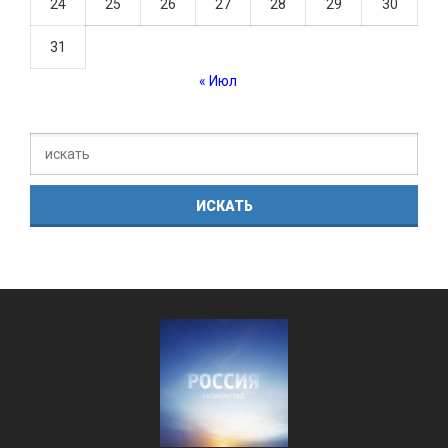
24
25
26
27
28
29
30
31
« Июл