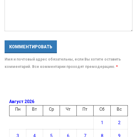
Имя и почтовый адрес обязательны, если Вы хотите оставить
комментарий. Все комментарии проходят премодерацию.
*
Август 2026
Пн
Вт
Ср
Чт
Пт
Сб
Вс
1
2
3
4
5
6
7
8
9