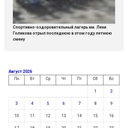
Спортивно-оздоровительный лагерь им. Лени
Голикова отрыл последнюю в этом году летнюю
смену
Август 2026
Пн
Вт
Ср
Чт
Пт
Сб
Вс
1
2
3
4
5
6
7
8
9
10
11
12
13
14
15
16