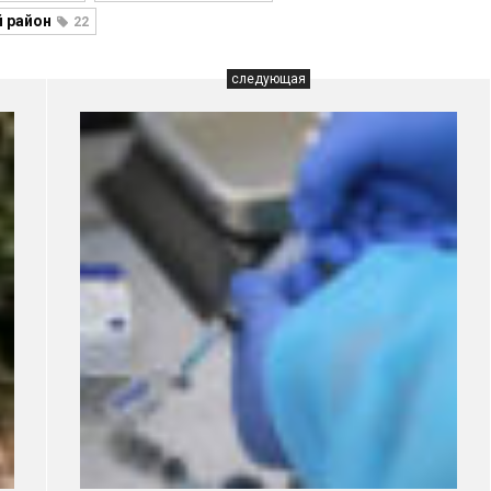
й район
22
следующая