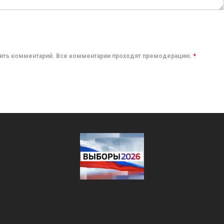
авить комментарий. Все комментарии проходят премодерацию.
*