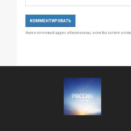
Имя и почтовый адрес обязательны, если Вы хотите ост