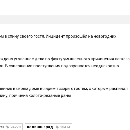
 в спину своего гостя. Инцидент произошёл на новогодних
ждено уголовное дело по факту умышленного причинения лёгкого
ов. В совершении преступления подозревается неоднократно
нник в своём доме во время ссоры с гостем, с которым распивал
пину, причинив колото-резаные раны.
ти
калининград.
24270
15474