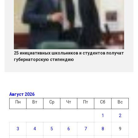
25 инициативных школьников и студентов получат
губернаторскую стипендию
Август 2026
Пн
Вт
Ср
Чт
Пт
Сб
Вс
1
2
3
4
5
6
7
8
9