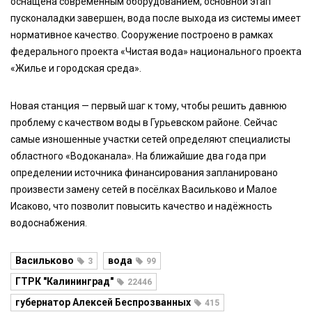
оснащена современным оборудованием, основной этап
пусконаладки завершен, вода после выхода из системы имеет
нормативное качество. Сооружение построено в рамках
федерального проекта «Чистая вода» национального проекта
«Жилье и городская среда».
Новая станция — первый шаг к тому, чтобы решить давнюю
проблему с качеством воды в Гурьевском районе. Сейчас
самые изношенные участки сетей определяют специалисты
областного «Водоканала». На ближайшие два года при
определении источника финансирования запланировано
произвести замену сетей в посёлках Васильково и Малое
Исаково, что позволит повысить качество и надёжность
водоснабжения.
Васильково
вода
3
99
ГТРК "Калининград"
22446
губернатор Алексей Беспрозванных
415