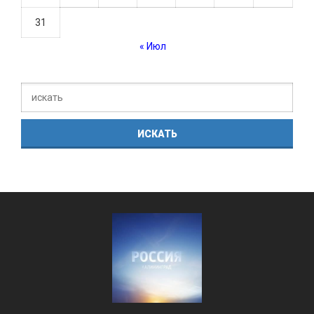
31
« Июл