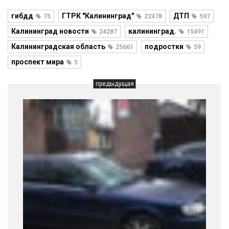
гибдд
ГТРК "Калининград"
ДТП
75
22478
597
Калининград новости
калининград.
24287
15491
Калининградская область
подростки
25661
59
проспект мира
5
предыдущая